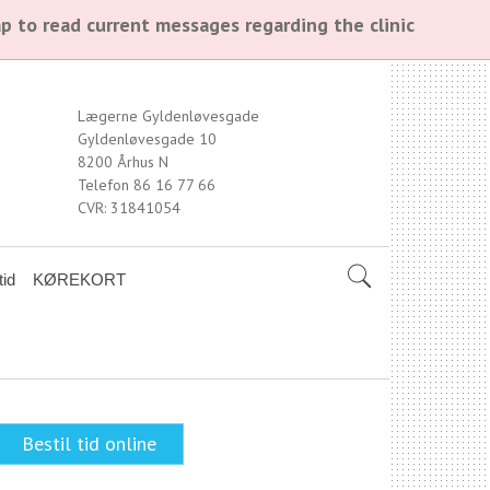
p to read current messages regarding the clinic
Lægerne Gyldenløvesgade
Gyldenløvesgade 10
8200 Århus N
Telefon 86 16 77 66
CVR: 31841054
tid
KØREKORT
Bestil tid online