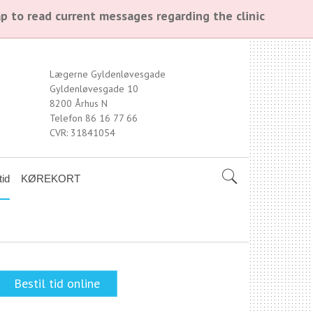
p to read current messages regarding the clinic
Lægerne Gyldenløvesgade
Gyldenløvesgade 10
8200 Århus N
Telefon 86 16 77 66
CVR: 31841054
tid
KØREKORT
Bestil tid online