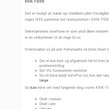
KVIK-TIDER
Det er muligt at møde op i klinikken uden forudgåe
tages IKKE patienter ind i konsultation i KVIK-TID
Sekretærernes telefoner er som altid åben mellem 8
er du velkommen til at ringe til os.
Vi bestræber os på alle fremmødte vil blive tilset i
Der er kun kort og afgrænset tid til hver
problemstilling
Der VIL forekomme ventetid
Du vil blive kaldt ind efter tur, hos den læ
læge
Du
kan
blive set med følgende ting i vores KVIK-T
Ondt i halsen
Ondt i øre
Udslæt